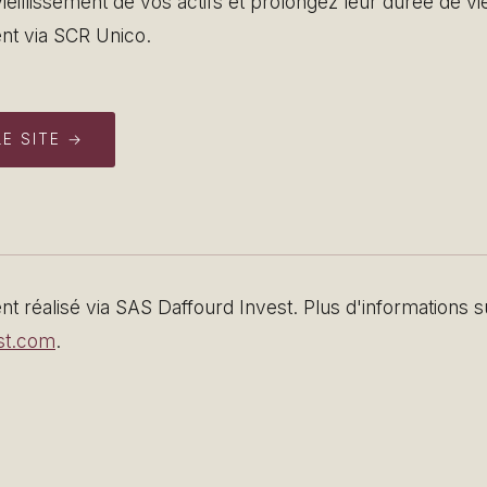
vieillissement de vos actifs et prolongez leur durée de vi
nt via SCR Unico.
LE SITE →
t réalisé via SAS Daffourd Invest. Plus d'informations s
st.com
.