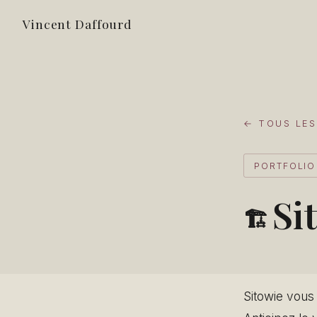
Vincent Daffourd
← TOUS LES
PORTFOLIO
Si
🏗️
Sitowie vous