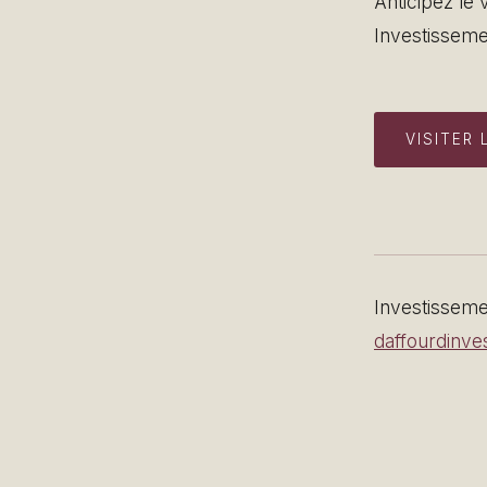
Anticipez le 
Investisseme
VISITER 
Investissemen
daffourdinve