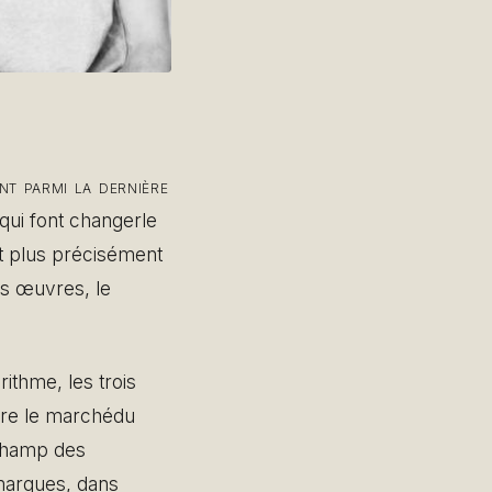
nt parmi la dernière
qui font changerle
 et plus précisément
es œuvres, le
ithme, les trois
ore le marchédu
 champ des
s marques, dans