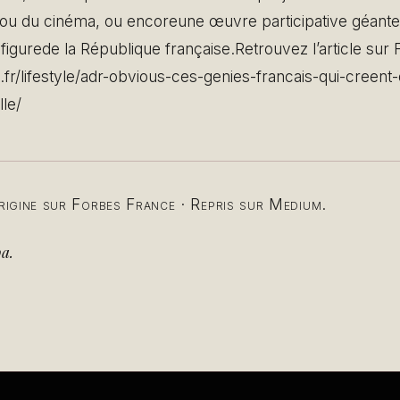
od ou du cinéma, ou encoreune œuvre participative géan
figurede la République française.Retrouvez l’article sur F
fr/lifestyle/adr-obvious-ces-genies-francais-qui-creent-
lle/
origine sur Forbes France · Repris sur Medium.
a.