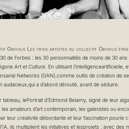
tif Obvious Les trois artistes du collectif Obvious étaie
30 de Forbes : les 30 personnalités de moins de 30 ans 
orie Art et Culture. En utilisant l’intelligenceartificielle,
ersarial Networks (GAN),comme outils de création de s
pari audacieux,qui a d’abord dérouté, avant de séduire.
 tableau, lePortrait d’Edmond Belamy, signé de leur algor
 les amateurs d’art contemporain, les galeristes ou enc
par leur créativité débordante et leur fascination pourle
’IA, ils multiplient les initiatives et lesprojets : avec de