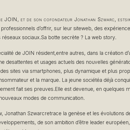
ce JOIN, et de son cofondateur Jonathan Szwarc, estsimp
rofessionnels d’offrir, sur leur siteweb, des expériences
s réseaux sociaux.Sa botte secrète ? La web story.
pécialité de JOIN résident,entre autres, dans la création 
he desattentes et usages actuels des nouvelles générati
 des sites via smartphones, plus dynamique et plus prop
onsommateur et la marque. La jeune sociétéa déjà conqui
ement fait ses preuves.Elle est devenue, en quelques m
snouveaux modes de communication.
w, Jonathan Szwarcretrace la genèse et les évolutions d
éveloppements, de son ambition d’être leader européen,