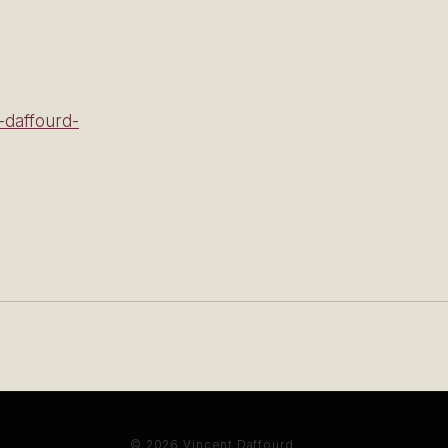
-daffourd-
© 2026 Vincent Daffourd