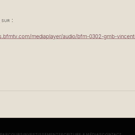
 sur :
ss.bfmtv.com/mediaplayer/audio/bfm-0302-gmb-vincent
PARCOURS
INVESTISSEMENTS
ECRITURE & MÉDIAS
CONTACT