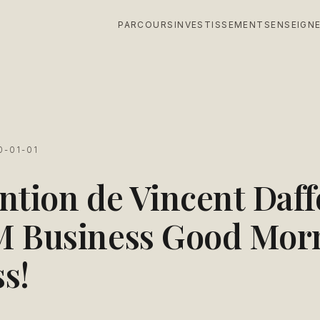
PARCOURS
INVESTISSEMENTS
ENSEIGN
S
0-01-01
ntion de Vincent Daf
M Business Good Mor
s!